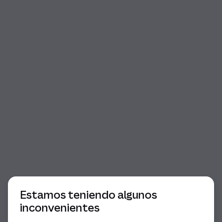
Comienzo del diálogo
Estamos teniendo algunos
inconvenientes